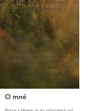
harmonizující zážitek pro sebe
a své tělo, který zastaví mysl.
Cena: 800 Kč / 60'
Ubytování
Odpočinout si a načerpat
energii v krásné přírodě na
samotě u lesa v dřevěné
maringotce.
www.podnebesi.com
O mně
Práce s tělem je mi přirozená od