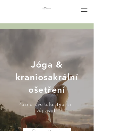
Jóga &
kraniosakrální
ošetření
Poznej své tělo. Tvoř si
svůj život