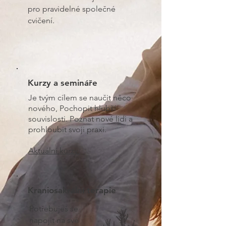
pro pravidelné společné
cvičení.
Kurzy a semináře
Je tvým cílem se naučit něco
nového, Pochopit hlubší
souvislosti. Poznat nové lidi a
prohloubit svoji praxi.
Aktuální kurzy
Kraniosakrální terapie
Potřebuješ se
napojit na své