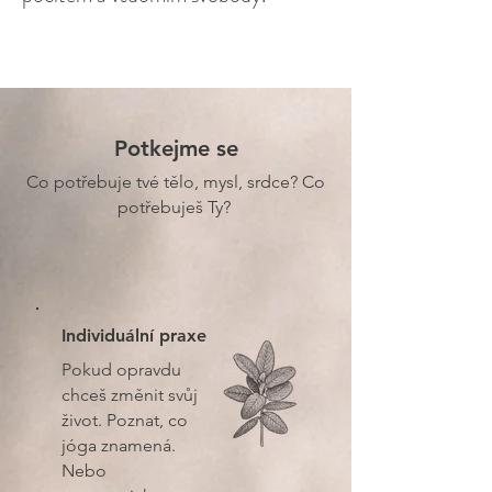
Potkejme se
Co potřebuje tvé tělo, mysl, srdce? Co
potřebuješ Ty?
Individuální praxe
Pokud opravdu
chceš změnit svůj
život. Poznat, co
jóga znamená.
Nebo