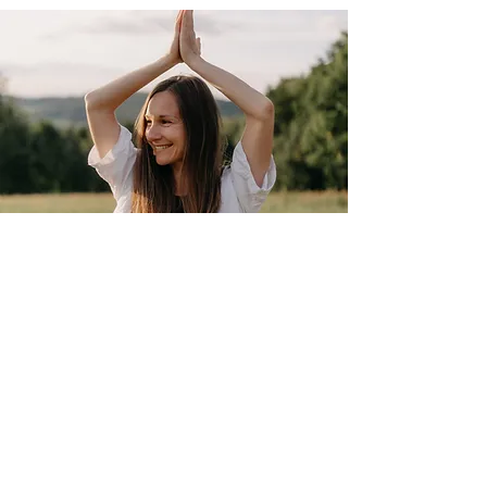
Děkuji ze srdce za tato slova
Sabča je jogínka tělem i
duší. Lidská, opravdová a
svým nadšením vás nakazí.