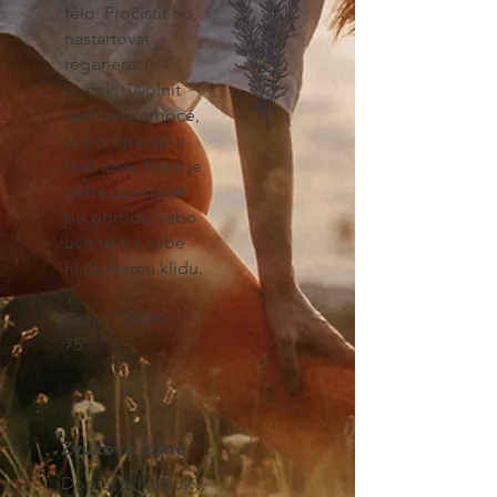
tělo. Pročistit ho,
nastartovat
regeneraci
buňek, uvolnit
zadržené emoce,
jsi po operaci a
máš jizvu, která je
třeba opečovat,
po porodu nebo
učit tělo a sebe
hlubokému klidu.
Cena: 1200 Kč /
75'
Zvukové lázně
Dopřát si hluboký,