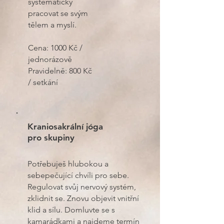
systematicky
pracovat se svým
tělem a myslí.
Cena: 1000 Kč /
jednorázově
Pravidelně: 800 Kč
/ setkání
Kraniosakrální jóga
pro skupiny
Potřebuješ hlubokou a
sebepečující chvíli pro sebe.
Regulovat svůj nervový systém,
zklidnit se. Znovu objevit vnitřní
klid a sílu. Domluvte se s
kamarádkami a najdeme termín